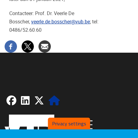
Contacteer: Prof. Dr. Veerle De
Bosscher,
veerle.de.bosscher@vub.be
; tel:
0486/52.60.60
Facebook
LinkedIn
X
Website
Privacy settings