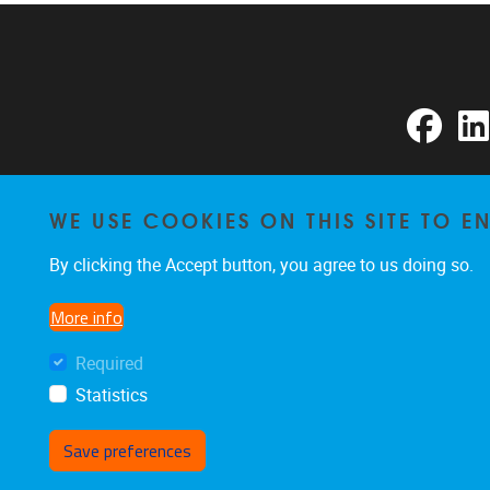
Faceb
WE USE COOKIES ON THIS SITE TO 
By clicking the Accept button, you agree to us doing so.
More info
Required
Statistics
Save preferences