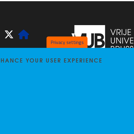
ook
LinkedIn
X
Website
Privacy settings
ENHANCE YOUR USER EXPERIENCE
Pleinlaan 2
1050
Bru
02/629.20.10
spliss@vub.be
Privacy policy